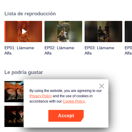
Lista de reproducción
EP01: Llámame
EP02: Llámame
EP03: Llámame
EP0
Alfa
Alfa
Alfa
Alfa
Le podría gustar
By using the website, you are agreeing to our
Atado a mi esposa desaparecida
Privacy Policy
and the use of cookies in
accordance with our
Cookie Policy.
Accept
Alfa, por favor márcame
Abrir App