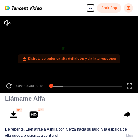
Abrir App
es
00:00:00
/
00:02:18
Llámame Alfa
De repente, Elon atrae a Ashira con fuerza hacia su lado, y la espalda de
ella queda presionada contra él.
Más