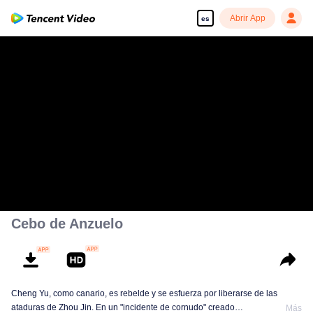
Abrir App
es
Cebo de Anzuelo
Cheng Yu, como canario, es rebelde y se esfuerza por liberarse de las
ataduras de Zhou Jin. En un "incidente de cornudo" creado
Más