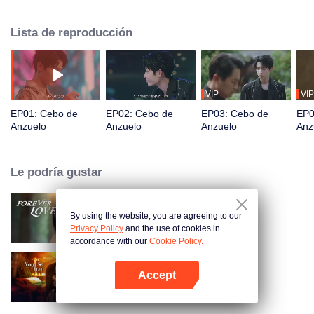
deliberadamente, conoció al "modelo masculino" Pei Zheng. Cheng Yu se
burla de Pei Zheng muchas veces, dándole la oportunidad de ser un héroe y
Lista de reproducción
salvar a la bella. Pei Zheng pasa de "mantener la calma" a "contraatacar".
Los dos se usan mutuamente, pero gradualmente se vuelven sinceros...
VIP
VIP
EP01: Cebo de
EP02: Cebo de
EP03: Cebo de
EP0
Anzuelo
Anzuelo
Anzuelo
Anz
Le podría gustar
By using the website, you are agreeing to our
Amor Eterno
Privacy Policy
and the use of cookies in
accordance with our
Cookie Policy.
Accept
Your Trap
Abrir App