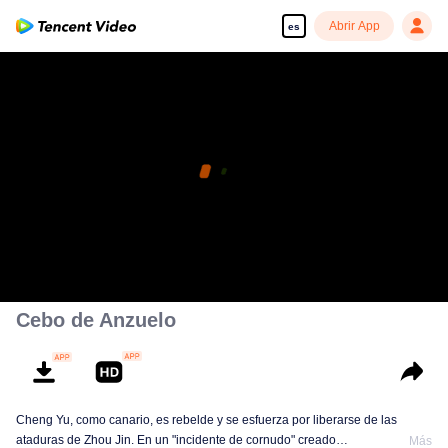
Abrir App
es
Cebo de Anzuelo
Cheng Yu, como canario, es rebelde y se esfuerza por liberarse de las
ataduras de Zhou Jin. En un "incidente de cornudo" creado
Más