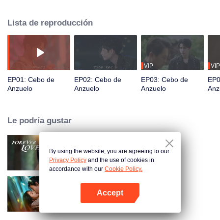
deliberadamente, conoció al "modelo masculino" Pei Zheng. Cheng Yu se
burla de Pei Zheng muchas veces, dándole la oportunidad de ser un héroe y
Lista de reproducción
salvar a la bella. Pei Zheng pasa de "mantener la calma" a "contraatacar".
Los dos se usan mutuamente, pero gradualmente se vuelven sinceros...
VIP
VIP
EP01: Cebo de
EP02: Cebo de
EP03: Cebo de
EP0
Anzuelo
Anzuelo
Anzuelo
Anz
Le podría gustar
By using the website, you are agreeing to our
Amor Eterno
Privacy Policy
and the use of cookies in
accordance with our
Cookie Policy.
Accept
Amando la Mentira
Abrir App