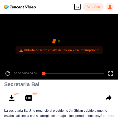
Abrir App
es
Disfruta de series en alta definición y sin interrupciones
00:00:00
/
00:06:54
Secretaria Bai
La secretaria Bai Jing renunció al presidente Jin Shi'an debido a que no
estaba satisfecha con su arreglo de trabajo e inesperadamente cayó en el
Más