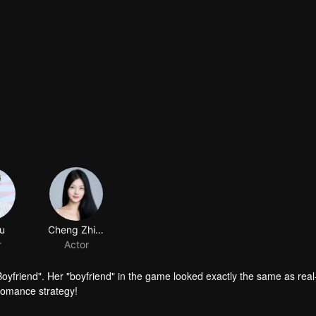
fu
Cheng Zhiwei
r
Actor
yfriend". Her "boyfriend" in the game looked exactly the same as real-
romance strategy!