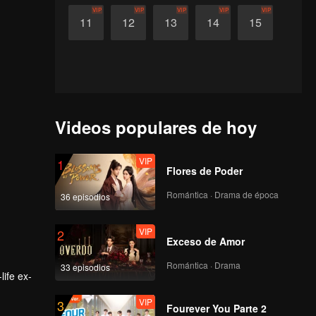
VIP
VIP
VIP
VIP
VIP
11
12
13
14
15
Videos populares de hoy
VIP
1
Flores de Poder
Romántica · Drama de época
36 episodios
VIP
2
Exceso de Amor
Romántica · Drama
33 episodios
life ex-
VIP
3
Fourever You Parte 2