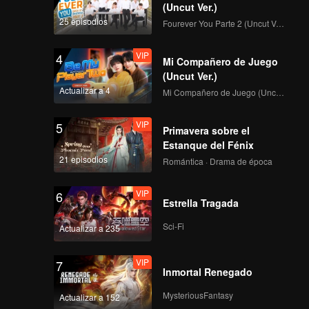
(Uncut Ver.)
25 episodios
Fourever You Parte 2 (Uncut Ver.)
VIP
4
Mi Compañero de Juego
(Uncut Ver.)
Actualizar a 4
Mi Compañero de Juego (Uncut Ver.)
VIP
5
Primavera sobre el
Estanque del Fénix
21 episodios
Romántica · Drama de época
VIP
6
Estrella Tragada
Sci-Fi
Actualizar a 235
VIP
7
Inmortal Renegado
MysteriousFantasy
Actualizar a 152