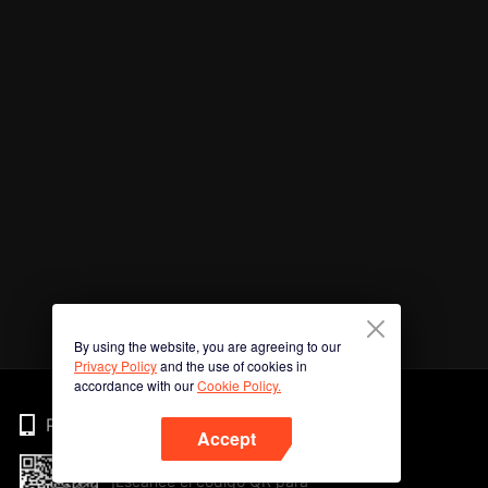
By using the website, you are agreeing to our
Privacy Policy
and the use of cookies in
accordance with our
Cookie Policy.
Phone
Accept
¡Escanee el código QR para