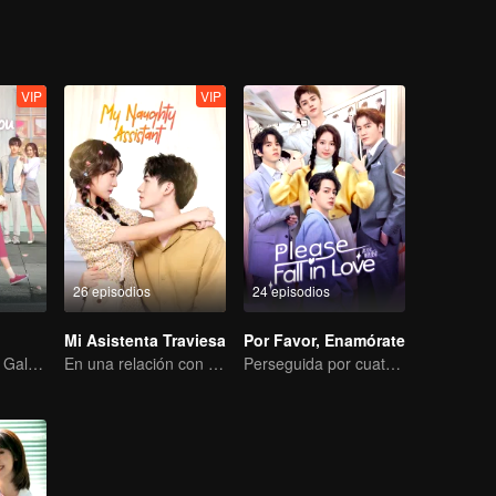
VIP
VIP
26 episodios
24 episodios
Mi Asistenta Traviesa
Por Favor, Enamórate
Presiden Wanita Galak Menggoda Anak Muda Sombong
En una relación con un ídolo
Perseguida por cuatro, debes elegir uno