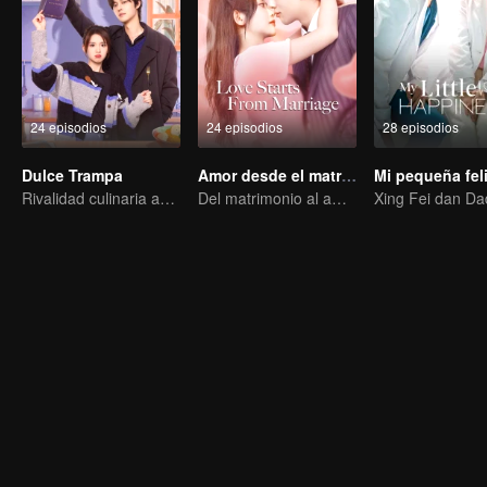
24 episodios
24 episodios
28 episodios
Dulce Trampa
Amor desde el matrimonio
Mi pequeña fel
Rivalidad culinaria agridulce
Del matrimonio al amor - CEO y la novia de reemplazo