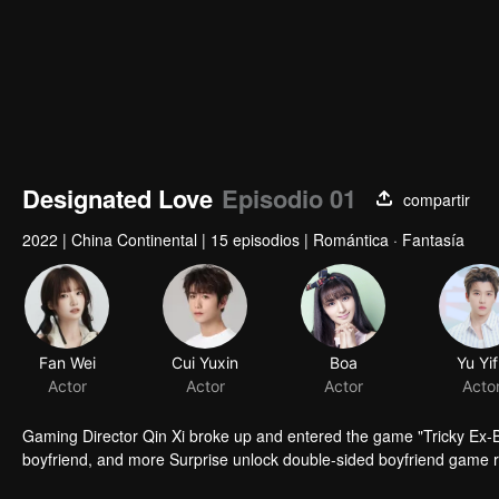
Designated Love
Episodio 01
compartir
2022
|
China Continental
|
15 episodios
|
Romántica · Fantasía
Fan Wei
Cui Yuxin
Boa
Yu Yi
Actor
Actor
Actor
Acto
Gaming Director Qin Xi broke up and entered the game "Tricky Ex-Bo
boyfriend, and more Surprise unlock double-sided boyfriend game 