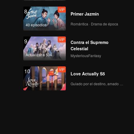
VIP
8
Primer Jazmín
Romántica · Drama de época
40 episodios
VIP
9
Contra el Supremo
Celestial
Actualizar a 534
MysteriousFantasy
VIP
10
Love Actually S5
Guiado por el destino, amado con el corazón.