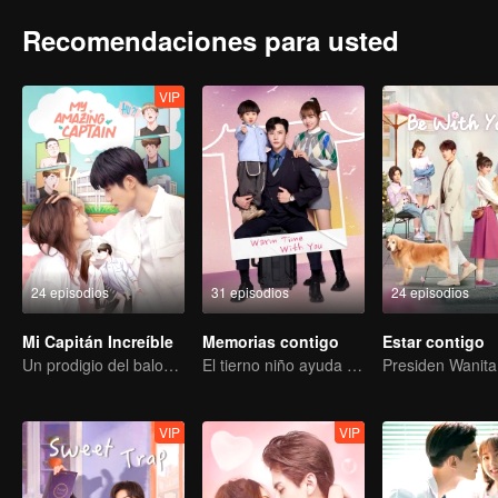
Recomendaciones para usted
VIP
24 episodios
31 episodios
24 episodios
Mi Capitán Increíble
Memorias contigo
Estar contigo
Un prodigio del baloncesto en busca del amor verdadero
El tierno niño ayuda a que sus falsos padres conviertan la farsa en realidad
VIP
VIP