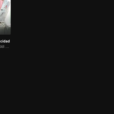
icidad
Xing Fei dan Daddi Tang: Kisah Cinta Manis