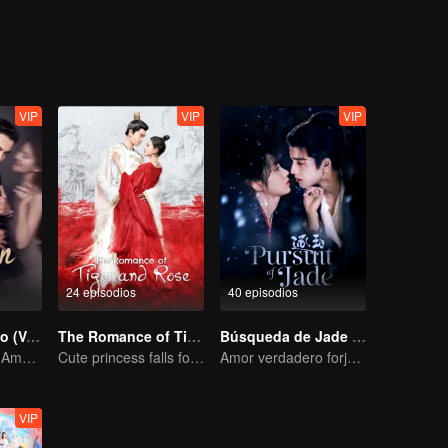
elección ideal. Mientras Zhuang Han Yan y Fu Yun Xi se enamoran dura
descubriendo el vínculo familiar perdido. En sus interacciones con la 
leza del afecto. Juntos, Zhuang Han Yan y Fu Yun Xi exponen las accio
ang, y se convierten en una pareja amorosa.
VIP
VIP
VIP
24 episodios
40 episodios
Amor Ambicioso (Versión en Inglés)
The Romance of Tiger and Rose (Thai Ver.)
Búsqueda de Jade (Versión en Inglés)
La Hipótesis del Amor Verdadero de Zhao Lusi y Chen Weiting
Cute princess falls for the tsundere prince
Amor verdadero forjado en las llamas de la guerra
VIP