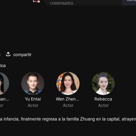
6
compartir
ica
Hongshan He
Yu Entai
or
Actor
nfancia, finalmente regresa a la familia Zhuang en la capital, atrayen
jer de virtud y talento para confiarle su familia y amigos. Zhuang Ha