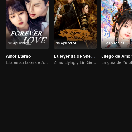
30 episodios
39 episodios
32 episodios
Amor Eterno
La leyenda de ShenLi
Ella es su talón de Aquiles y su armadura.
Zhao Liying y Lin Gengxin Cooperan Nuevamente