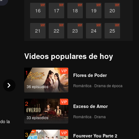
VIP
VIP
VIP
VIP
VIP
16
17
18
19
20
VIP
VIP
VIP
VIP
VIP
21
22
23
24
25
VIP
VIP
VIP
VIP
VIP
26
27
28
29
30
Videos populares de hoy
VIP
1
Flores de Poder
Romántica · Drama de época
36 episodios
VIP
2
Exceso de Amor
Romántica · Drama
33 episodios
do la
VIP
3
n Yan,
Fourever You Parte 2