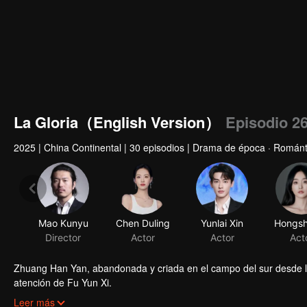
La Gloria（English Version）
Episodio 2
2025
|
China Continental
|
30 episodios
|
Drama de época · Románt
Mao Kunyu
Chen Duling
Yunlai Xin
Director
Actor
Actor
Act
Zhuang Han Yan, abandonada y criada en el campo del sur desde la i
atención de Fu Yun Xi.
Fu Yun Xi sufre una extraña enfermedad y busca casarse con una mu
Leer más