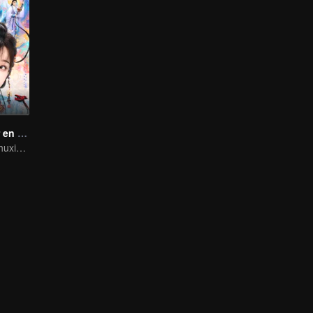
Juego de Amor en la Fantasía Oriental(English Ver.)
La guía de Yu Shuxin para conquistar a Ding Yuxi