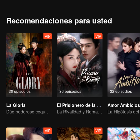
con su excepcional coraje y su buen corazón, se convierte en su 
pruebas y maniobras mutuas, Han Yan se reconcilia con su madre, re
Fu, Zhuang Han Yan experimenta la calidez de una familia y la bel
Recomendaciones para usted
hipócritas e injustas de Zhuang Shi Yang, el jefe de la familia Zhu
VIP
VIP
30 episodios
36 episodios
32 episodios
La Gloria
El Prisionero de la Belleza (English Ver.)
Dúo poderoso coquetea y une fuerzas para cambiar el juego
La Rivalidad y Romance de Song Zu'er y Liu Yuning
VIP
VIP