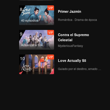
VIP
8
Primer Jazmín
Romántica · Drama de época
40 episodios
VIP
9
Contra el Supremo
Celestial
Actualizar a 534
MysteriousFantasy
VIP
10
Love Actually S5
Guiado por el destino, amado con el corazón.