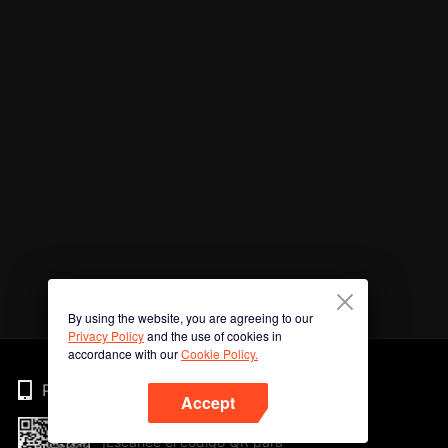
By using the website, you are agreeing to our
Privacy Policy
and the use of cookies in
accordance with our
Cookie Policy.
Phone
Accept
¡Escanee el código QR para