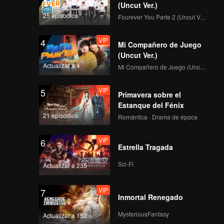
nte sus
(Uncut Ver.)
familia
25 episodios
Fourever You Parte 2 (Uncut Ver.)
nes
VIP
4
Mi Compañero de Juego
(Uncut Ver.)
Actualizar a 4
Mi Compañero de Juego (Uncut Ver.)
VIP
5
Primavera sobre el
Estanque del Fénix
21 episodios
Romántica · Drama de época
VIP
6
Estrella Tragada
Sci-Fi
Actualizar a 235
VIP
7
Inmortal Renegado
MysteriousFantasy
Actualizar a 152