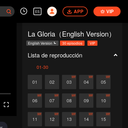
APP
VIP
ES
La Gloria（English Version）
English Version
30 episodios
VIP
Lista de reproducción
01-30
VIP
VIP
VIP
01
02
03
04
05
VIP
VIP
VIP
VIP
VIP
06
07
08
09
10
VIP
VIP
VIP
VIP
VIP
11
12
13
14
15