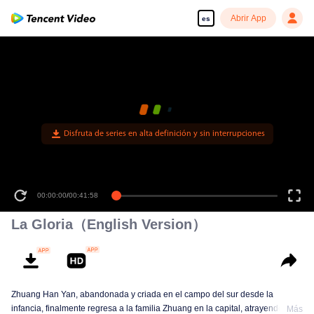
Abrir App
es
Disfruta de series en alta definición y sin interrupciones
00:00:00
/
00:41:58
La Gloria（English Version）
Zhuang Han Yan, abandonada y criada en el campo del sur desde la
infancia, finalmente regresa a la familia Zhuang en la capital, atrayendo la
Más