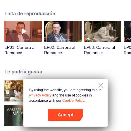
encuentra con Gu Yichen. Desde enfrentamientos apasionados hasta
chispas de romance, su relación evoluciona a través de la rivalidad y la
Lista de reproducción
pasión. Luchando contra obstáculos implacables, se enamoran y consiguen
el éxito.
VIP
VIP
EP01: Carrera al
EP02: Carrera al
EP03: Carrera al
EP0
Romance
Romance
Romance
Ro
Le podría gustar
By using the website, you are agreeing to our
Amor como un contrato
Privacy Policy
and the use of cookies in
accordance with our
Cookie Policy.
Accept
Amor Eterno
Abrir App