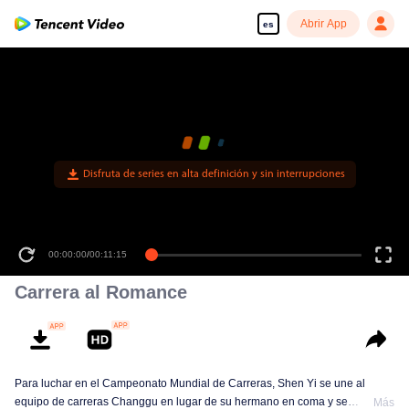
Abrir App
es
Disfruta de series en alta definición y sin interrupciones
00:00:00
/
00:11:15
Carrera al Romance
Para luchar en el Campeonato Mundial de Carreras, Shen Yi se une al
equipo de carreras Changgu en lugar de su hermano en coma y se
Más