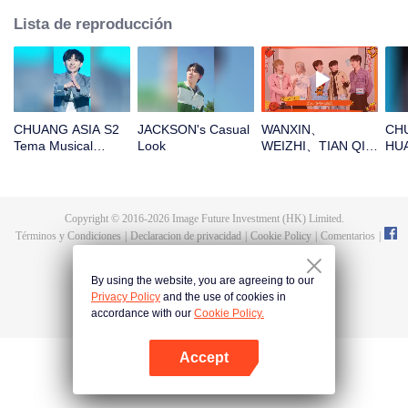
Lista de reproducción
CHUANG ASIA S2
JACKSON's Casual
WANXIN、
CHU
Tema Musical
Look
WEIZHI、TIAN QI、
HUA
JACKSON Enfoque
JINGYU、
Fic
Cámara
JACKSON¡Abre el
al 
paquete rojo para el
Año Nuevo chino!
Copyright © 2016-
2026
Image Future Investment (HK) Limited.
¡Seamos juntos
Términos y Condiciones
|
Declaracion de privacidad
|
Cookie Policy
|
Comentarios
|
testigos de la
@
TencentVideo
suerte!
By using the website, you are agreeing to our
Privacy Policy
and the use of cookies in
accordance with our
Cookie Policy.
Accept
Abrir App