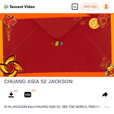
Abrir App
es
(CHUANG Aisa
Chinese New Year Hongbao Giveaway)
00:00:00
/
00:02:24
CHUANG ASIA S2 JACKSON
Hi I'm JACKSON from CHUANG ASIA S2. SEE THE WORLD, FIND MYSELF!
Más