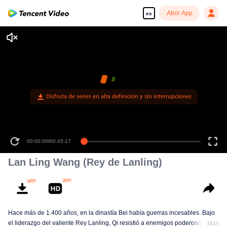
Abrir App
es
Disfruta de series en alta definición y sin interrupciones
00:00:00
/
00:45:17
Lan Ling Wang (Rey de Lanling)
Hace más de 1.400 años, en la dinastía Bei había guerras incesables. Bajo
el liderazgo del valiente Rey Lanling, Qi resistió a enemigos poderosos y
Más