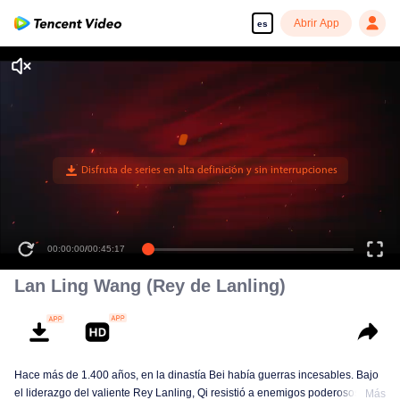
Abrir App
es
00:00:00
/
00:45:17
Lan Ling Wang (Rey de Lanling)
Hace más de 1.400 años, en la dinastía Bei había guerras incesables. Bajo
el liderazgo del valiente Rey Lanling, Qi resistió a enemigos poderosos y
Más