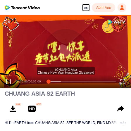
Abrir App
es
(CHUANG Aisa
Chinese New Year Hongbao Giveaway)
00:00:00
/
00:02:09
CHUANG ASIA S2 EARTH
Hi I'm EARTH from CHUANG ASIA S2. SEE THE WORLD, FIND MYSELF!
Más