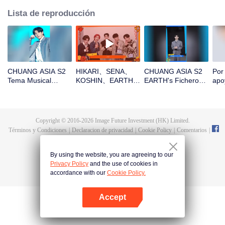
Lista de reproducción
CHUANG ASIA S2
HIKARI、SENA、
CHUANG ASIA S2
Por
Tema Musical
KOSHIN、EARTH、
EARTH's Fichero
apo
EARTH Enfoque
REXY¡Abre el
de Entrada al
CHU
Cámara
paquete rojo para el
Campamento
Año Nuevo chino!
¡Seamos juntos
Copyright © 2016-
2026
Image Future Investment (HK) Limited.
testigos de la
Términos y Condiciones
|
Declaracion de privacidad
|
Cookie Policy
|
Comentarios
|
suerte!
@
TencentVideo
By using the website, you are agreeing to our
Privacy Policy
and the use of cookies in
accordance with our
Cookie Policy.
Accept
Abrir App