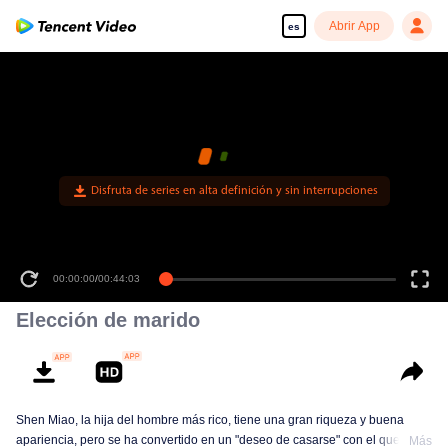
Abrir App
es
Disfruta de series en alta definición y sin interrupciones
00:00:00
/
00:44:03
Elección de marido
Shen Miao, la hija del hombre más rico, tiene una gran riqueza y buena
apariencia, pero se ha convertido en un "deseo de casarse" con el que
Más