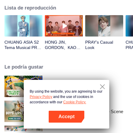
Lista de reproducción
CHUANG ASIA S2
HONG JIN、
PRAY's Casual
CHU
Tema Musical PRAY
GORDON、KAO、
Look
PRA
Enfoque Cámara
NINJA、PRAY¡Abre
Ent
el paquete rojo para
Ca
el Año Nuevo chino!
Le podría gustar
¡Seamos juntos
testigos de la
suerte!
LOVE(X): Girls Secret Party
By using the website, you are agreeing to our
Privacy Policy
and the use of cookies in
accordance with our
Cookie Policy.
Boys Lost in Thailand·Behind the Scene
Accept
Abrir App