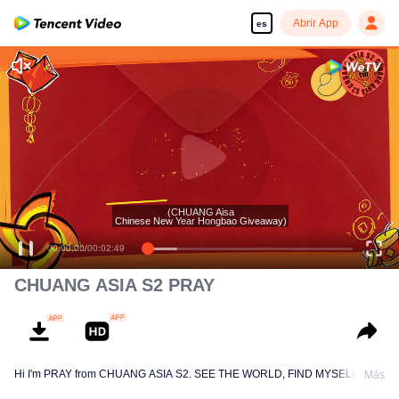
Abrir App
es
(CHUANG Aisa
Chinese New Year Hongbao Giveaway)
00:00:00
/
00:02:49
CHUANG ASIA S2 PRAY
Hi I'm PRAY from CHUANG ASIA S2. SEE THE WORLD, FIND MYSELF!
Más