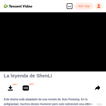
Abrir App
es
La leyenda de ShenLi
Este drama está adaptado de una novela de Jiulu Feixiang. En la
antigüedad, muchos dioses murieron pero solo sobrevivió una última
Más