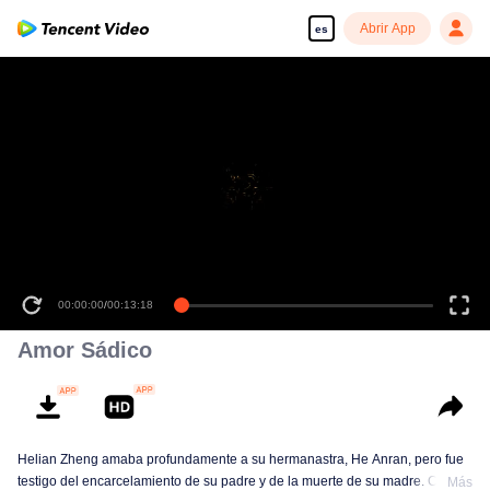
Abrir App
es
00:00:00
/
00:13:18
Amor Sádico
Helian Zheng amaba profundamente a su hermanastra, He Anran, pero fue
testigo del encarcelamiento de su padre y de la muerte de su madre. Cinco
Más