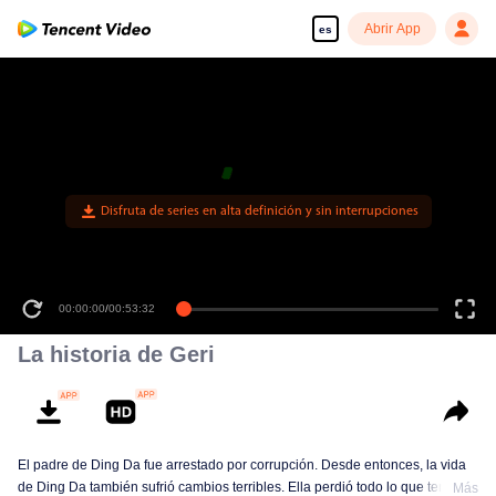
Abrir App
es
Disfruta de series en alta definición y sin interrupciones
00:00:00
/
00:53:32
La historia de Geri
El padre de Ding Da fue arrestado por corrupción. Desde entonces, la vida
de Ding Da también sufrió cambios terribles. Ella perdió todo lo que tenía y
Más