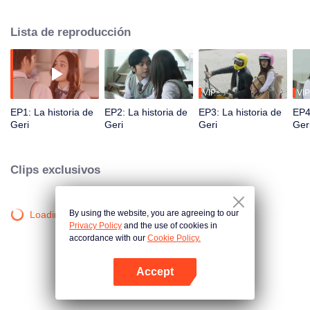
fue intimidada por otras personas. Para protegerse, bajó su autoestima y
dejó que su rival, el frío y rebelde Ge Li, fuera su novio. Después de estar
Lista de reproducción
juntos, pasaron por una serie de incidentes y, en el proceso, también
experimentaron sentimientos que nunca antes habían tenido.
VIP
VIP
EP1: La historia de
EP2: La historia de
EP3: La historia de
EP4
Geri
Geri
Geri
Ger
Clips exclusivos
By using the website, you are agreeing to our
Loading…
Privacy Policy
and the use of cookies in
accordance with our
Cookie Policy.
Accept
Abrir App