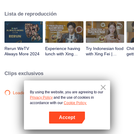
atas tanah air antara lain Prilly Latuconsina, Luna Maya, Nathasha Wilona,
Angga Yunanda, Stefan William, Syifa Hadju, Haico Van Der Veken dan
Lista de reproducción
banyak lagi. Plus penampilan spesial dari Rossa. Di acara ini WeTV
Indonesia juga mengumumkan WeTV Original series yang akan tayang
tahun mendatang.
Rerun WeTV
Experience having
Try Indonesian food
Chit
Always More 2024
lunch with Xing
with Xing Fei |
gett
Zhaolin! | WeTV
WeTV Always More
Xing
Always More
WeT
202
Clips exclusivos
By using the website, you are agreeing to our
Loading…
Privacy Policy
and the use of cookies in
accordance with our
Cookie Policy.
Accept
Abrir App