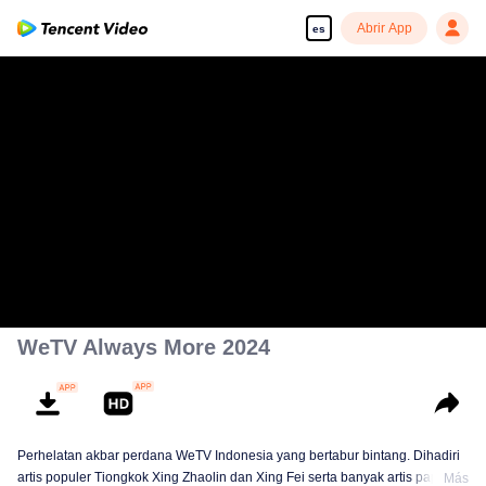
Abrir App
es
WeTV Always More 2024
Perhelatan akbar perdana WeTV Indonesia yang bertabur bintang. Dihadiri
artis populer Tiongkok Xing Zhaolin dan Xing Fei serta banyak artis papan
Más