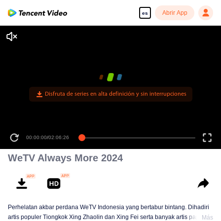
Abrir App
es
Disfruta de series en alta definición y sin interrupciones
00:00:00
/
02:06:26
WeTV Always More 2024
Perhelatan akbar perdana WeTV Indonesia yang bertabur bintang. Dihadiri
artis populer Tiongkok Xing Zhaolin dan Xing Fei serta banyak artis papan
Más