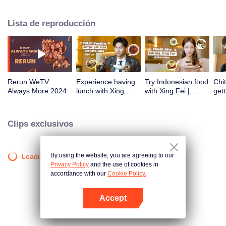
atas tanah air antara lain Prilly Latuconsina, Luna Maya, Nathasha Wilona,
Angga Yunanda, Stefan William, Syifa Hadju, Haico Van Der Veken dan
Lista de reproducción
banyak lagi. Plus penampilan spesial dari Rossa. Di acara ini WeTV
Indonesia juga mengumumkan WeTV Original series yang akan tayang
tahun mendatang.
Rerun WeTV
Experience having
Try Indonesian food
Chit
Always More 2024
lunch with Xing
with Xing Fei |
gett
Zhaolin! | WeTV
WeTV Always More
Xing
Always More
WeT
202
Clips exclusivos
By using the website, you are agreeing to our
Loading…
Privacy Policy
and the use of cookies in
accordance with our
Cookie Policy.
Accept
Abrir App