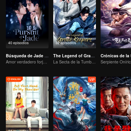
40 episodios
32 episodios
Búsqueda de Jade (Versión en Inglés)
The Legend of Grave Keepers
Amor verdadero forjado en las llamas de la guerra
La Secta de la Tumba: Una Saga de Artes Marciales
VIP
24 episodios