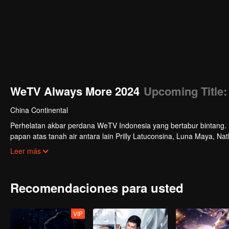
WeTV Always More 2024
Upcoming Title
China Continental
Perhelatan akbar perdana WeTV Indonesia yang bertabur bintang. Di
papan atas tanah air antara lain Prilly Latuconsina, Luna Maya, N
Veken dan banyak lagi. Plus penampilan spesial dari Rossa. Di a
Leer más
tayang tahun mendatang.
Recomendaciones para usted
VIP