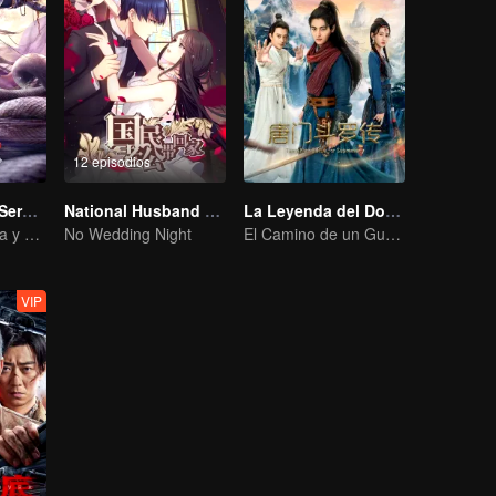
12 episodios
Crónicas de la Serpiente Espiritual
National Husband Bring Home SS1
La Leyenda del Douluo: La Secta Tang
Serpiente Onírica y el Pasado del Inmortal de la Espada
No Wedding Night
El Camino de un Guerrero hacia la Redención
VIP