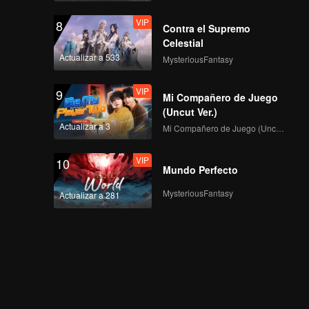
VIP
8
Contra el Supremo
Celestial
Actualizar a 533
MysteriousFantasy
VIP
9
Mi Compañero de Juego
(Uncut Ver.)
Actualizar a 3
Mi Compañero de Juego (Uncut Ver.)
VIP
10
Mundo Perfecto
MysteriousFantasy
Actualizar a 281