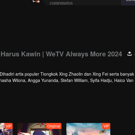
: Harus Kawin | WeTV Always More 2024
hadiri artis populer Tiongkok Xing Zhaolin dan Xing Fei serta banyak 
athasha Wilona, Angga Yunanda, Stefan William, Syifa Hadju, Haico Van
cara ini WeTV Indonesia juga mengumumkan WeTV Original series yang
VIP
Original
VIP