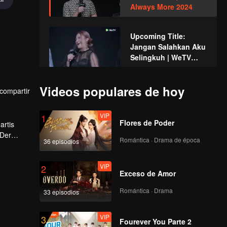
Always More 2024
Upcoming Title:
Jangan Salahkan Aku
Selingkuh | WeTV
Always More 2024
Rossa - Sakura |
Videos populares de hoy
compartir
WeTV Always More
2024
VIP
1
Flores de Poder
artis
 Der
Romántica · Drama de época
36 episodios
 akan
VIP
2
Exceso de Amor
Romántica · Drama
33 episodios
VIP
3
Fourever You Parte 2