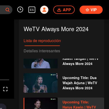
Upcoming Title: Cinta
APP
VIP
Mati | WeTV Always
ES
More 2024
WeTV Always More 2024
Upcoming Title: Main
Api | WeTV Always
More 2024
Lista de reproducción
Detalles interesantes
Upcoming Title:
Kawin Tangan | WeTV
Always More 2024
Upcoming Title: Dua
Wajah Arjuna | WeTV
Always More 2024
Upcoming Title:
Harus Kawin | WeTV