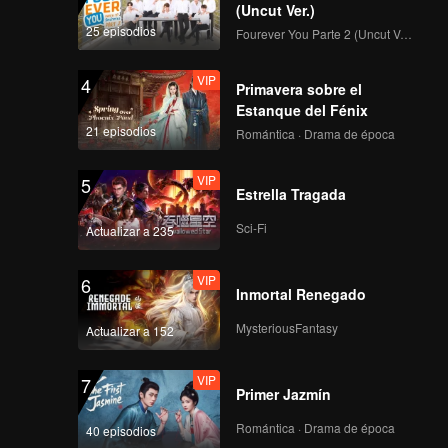
(Uncut Ver.)
25 episodios
Fourever You Parte 2 (Uncut Ver.)
VIP
4
Primavera sobre el
Estanque del Fénix
21 episodios
Romántica · Drama de época
VIP
5
Estrella Tragada
Sci-Fi
Actualizar a 235
VIP
6
Inmortal Renegado
MysteriousFantasy
Actualizar a 152
VIP
7
Primer Jazmín
Romántica · Drama de época
40 episodios