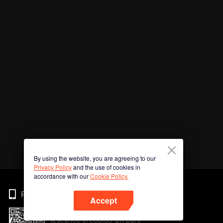
By using the website, you are agreeing to our
Privacy Policy
and the use of cookies in
accordance with our
Cookie Policy.
Phone
Accept
¡Escanee el código QR para