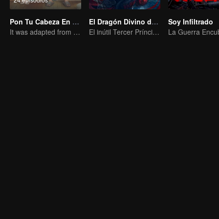
Pon Tu Cabeza En Mi Hombro
El Dragón Divino del Mar Vasto
Soy Infiltrado
It was adapted from the same series of novels as "A Love so Beautiful"
El inútil Tercer Príncipe del Clan del Dragón contraataca