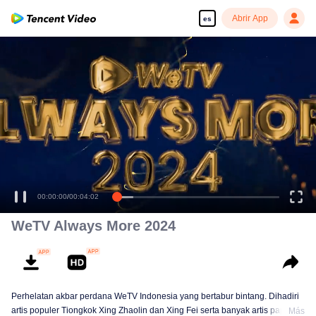
Abrir App
es
00:00:00
/
00:04:02
WeTV Always More 2024
Perhelatan akbar perdana WeTV Indonesia yang bertabur bintang. Dihadiri
artis populer Tiongkok Xing Zhaolin dan Xing Fei serta banyak artis papan
Más