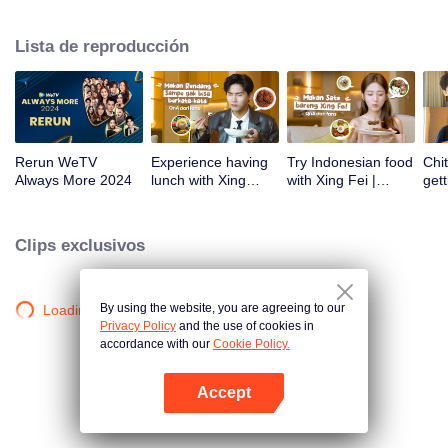
atas tanah air antara lain Prilly Latuconsina, Luna Maya, Nathasha Wilona,
Angga Yunanda, Stefan William, Syifa Hadju, Haico Van Der Veken dan
Lista de reproducción
banyak lagi. Plus penampilan spesial dari Rossa. Di acara ini WeTV
Indonesia juga mengumumkan WeTV Original series yang akan tayang
tahun mendatang.
Rerun WeTV
Experience having
Try Indonesian food
Chit
Always More 2024
lunch with Xing
with Xing Fei |
gett
Zhaolin! | WeTV
WeTV Always More
Xing
Always More
WeT
202
Clips exclusivos
By using the website, you are agreeing to our
Loading…
Privacy Policy
and the use of cookies in
accordance with our
Cookie Policy.
Accept
Abrir App