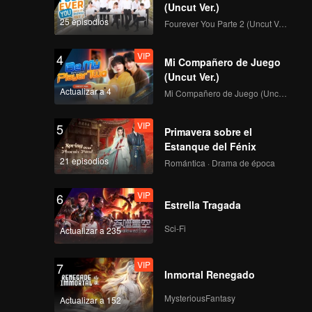
endo las
(Uncut Ver.)
nto,
25 episodios
Fourever You Parte 2 (Uncut Ver.)
VIP
4
Mi Compañero de Juego
(Uncut Ver.)
Actualizar a 4
Mi Compañero de Juego (Uncut Ver.)
VIP
5
Primavera sobre el
Estanque del Fénix
21 episodios
Romántica · Drama de época
VIP
6
Estrella Tragada
Sci-Fi
Actualizar a 235
VIP
7
Inmortal Renegado
MysteriousFantasy
Actualizar a 152