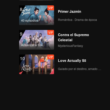
VIP
8
Primer Jazmín
Romántica · Drama de época
40 episodios
VIP
9
Contra el Supremo
Celestial
Actualizar a 534
MysteriousFantasy
VIP
10
Love Actually S5
Guiado por el destino, amado con el corazón.