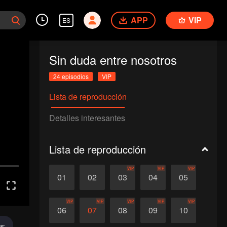
APP
VIP
ES
Sin duda entre nosotros
24 episodios
VIP
Lista de reproducción
Detalles interesantes
Lista de reproducción
VIP
VIP
VIP
01
02
03
04
05
VIP
VIP
VIP
VIP
VIP
06
07
08
09
10