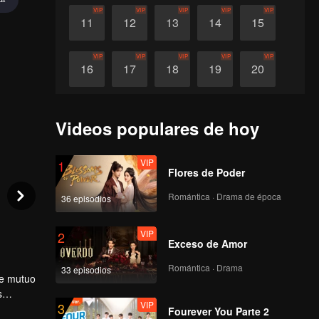
VIP
VIP
VIP
VIP
VIP
11
12
13
14
15
VIP
VIP
VIP
VIP
VIP
16
17
18
19
20
VIP
VIP
VIP
VIP
21
22
23
24
Videos populares de hoy
VIP
1
Flores de Poder
Romántica · Drama de época
36 episodios
VIP
2
Exceso de Amor
Romántica · Drama
33 episodios
ue mutuo
s
VIP
3
s: amor y
Fourever You Parte 2