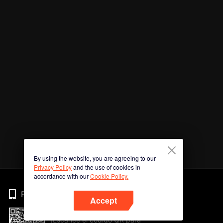
By using the website, you are agreeing to our
Privacy Policy
and the use of cookies in
accordance with our
Cookie Policy.
Phone
Accept
¡Escanee el código QR para