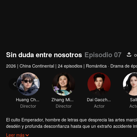
Sin duda entre nosotros
Episodio 07
c
2026
|
China Continental
|
24 episodios
|
Romántica · Drama de épo
Huang Chuanze
Zhang Mingzuo
Dai Gaozheng
Director
Director
Actor
El culto Emperador, hombre de letras que desprecia las artes marc
desdén y profunda desconfianza hasta que un extraño accidente int
deberán caminar en la piel del otro. Al interpretar los roles ajeno
Leer más