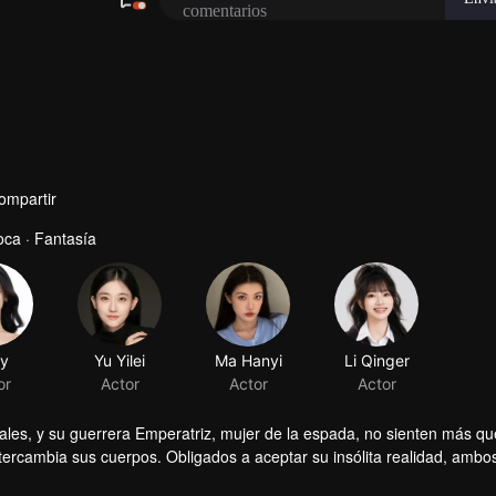
ompartir
ca · Fantasía
iales, y su guerrera Emperatriz, mujer de la espada, no sienten más q
ercambia sus cuerpos. Obligados a aceptar su insólita realidad, ambo
s, los malentendidos se desvanecen mientras algo inesperado echa raíce