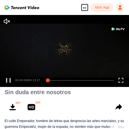
Abrir App
es
00:00:00
/
00:13:27
Sin duda entre nosotros
El culto Emperador, hombre de letras que desprecia las artes marciales, y su
guerrera Emperatriz, mujer de la espada, no sienten más que mutuo desdén
Más