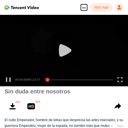
Abrir App
es
00:00:00
/
00:13:27
Sin duda entre nosotros
El culto Emperador, hombre de letras que desprecia las artes marciales, y su
guerrera Emperatriz, mujer de la espada, no sienten más que mutuo desdén
Más