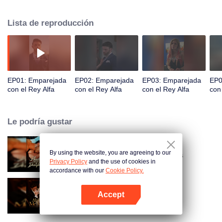
Ambos creían que el otro tenía un amante, pero no pudieron resistirse a
sentirse atraídos por los cuerpos del otro una y otra vez... Admítelo, tú
Lista de reproducción
también me quieres", susurró seductoramente el rey lobo en el oído de su
delicado compañero Omega mientras se acercaba..."
EP01: Emparejada
EP02: Emparejada
EP03: Emparejada
EP0
con el Rey Alfa
con el Rey Alfa
con el Rey Alfa
con
Le podría gustar
By using the website, you are agreeing to our
Atado a mi esposa desaparecida
Privacy Policy
and the use of cookies in
accordance with our
Cookie Policy.
Accept
Alfa, por favor márcame
Abrir App