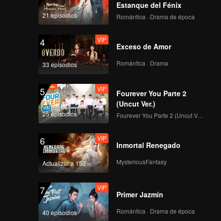
Estanque del Fénix
21 episodios
Romántica · Drama de época
VIP
4
Exceso de Amor
Romántica · Drama
33 episodios
VIP
5
Fourever You Parte 2
(Uncut Ver.)
25 episodios
Fourever You Parte 2 (Uncut Ver.)
VIP
6
Inmortal Renegado
MysteriousFantasy
Actualizar a 152
VIP
7
Primer Jazmín
Romántica · Drama de época
40 episodios