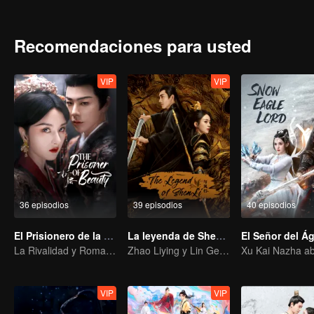
Recomendaciones para usted
VIP
VIP
36 episodios
39 episodios
40 episodios
El Prisionero de la Belleza (English Ver.)
La leyenda de ShenLi
La Rivalidad y Romance de Song Zu'er y Liu Yuning
Zhao Liying y Lin Gengxin Cooperan Nuevamente
VIP
VIP