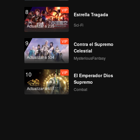
VIP
8
Estrella Tragada
Sci-Fi
Actualizar a 235
VIP
9
Contra el Supremo
Celestial
Actualizar a 534
MysteriousFantasy
VIP
10
El Emperador Dios
Supremo
Actualizar a 611
Combat