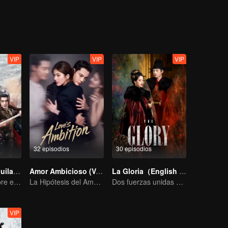
VIP
VIP
VIP
32 episodios
30 episodios
El Señor del Águila de Nieve
Amor Ambicioso (Versión en Inglés)
La Gloria（English Version）
Xu Kai Nazha abre el extraordinario mundo de la pasión.
La Hipótesis del Amor Verdadero de Zhao Lusi y Chen Weiting
Dos fuerzas unidas para romper el dilema
VIP