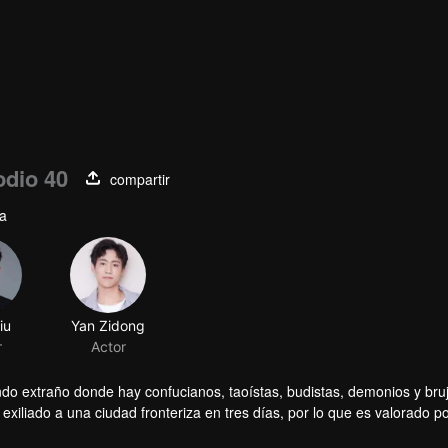
odio 40
compartir
ía
iu
Yan Zidong
r
Actor
do extraño donde hay confucianos, taoístas, budistas, demonios y bru
exiliado a una ciudad fronteriza en tres días, por lo que es valorado p
rse en un Guardián.