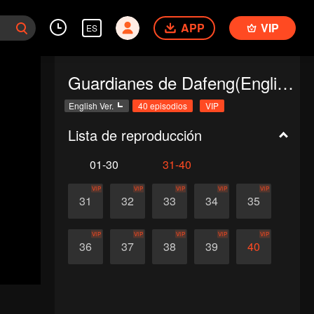
APP
VIP
ES
Guardianes de Dafeng(English Ver.)
English Ver.
40 episodios
VIP
Lista de reproducción
01-30
31-40
VIP
VIP
VIP
VIP
VIP
31
32
33
34
35
VIP
VIP
VIP
VIP
VIP
36
37
38
39
40