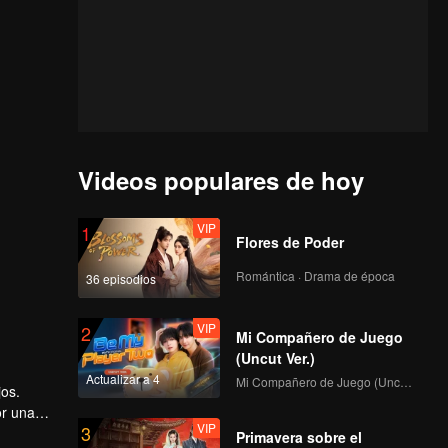
Videos populares de hoy
VIP
1
Flores de Poder
Romántica · Drama de época
36 episodios
VIP
2
Mi Compañero de Juego
(Uncut Ver.)
Actualizar a 4
Mi Compañero de Juego (Uncut Ver.)
jos.
or una
VIP
3
Primavera sobre el