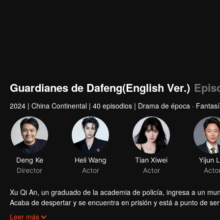
Guardianes de Dafeng(English Ver.)
Epis
2024
|
China Continental
|
40 episodios
|
Drama de época · Fantas
Deng Ke
Heli Wang
Tian Xiwei
Yijun L
Director
Actor
Actor
Acto
Xu Qi An, un graduado de la academia de policía, ingresa a un mun
Acaba de despertar y se encuentra en prisión y está a punto de ser 
organización de guardianes para cambiar su destino y así converti
Leer más