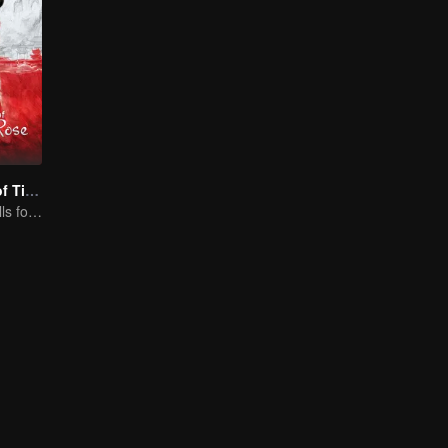
The Romance of Tiger and Rose (Thai Ver.)
Cute princess falls for the tsundere prince