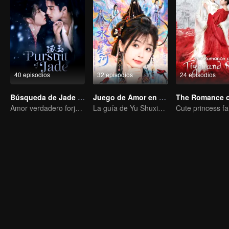
40 episodios
32 episodios
24 episodios
Búsqueda de Jade (Versión en Inglés)
Juego de Amor en la Fantasía Oriental(English Ver.)
Amor verdadero forjado en las llamas de la guerra
La guía de Yu Shuxin para conquistar a Ding Yuxi