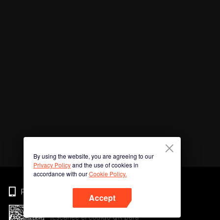
By using the website, you are agreeing to our
Privacy Policy
and the use of cookies in
accordance with our
Cookie Policy.
Phone
Accept
¡Escanee el código QR para