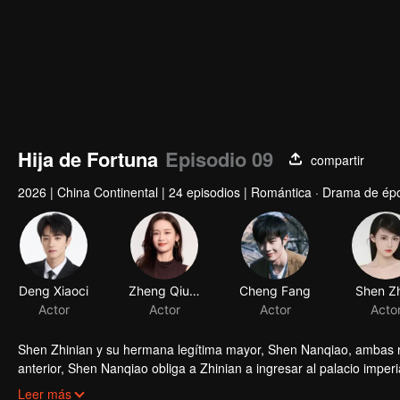
Hija de Fortuna
Episodio 09
compartir
2026
|
China Continental
|
24 episodios
|
Romántica · Drama de ép
Shen Zhinian y su hermana legítima mayor, Shen Nanqiao, ambas re
anterior, Shen Nanqiao obliga a Zhinian a ingresar al palacio imper
cuidadosamente cada movimiento, contraatacando con brillantez y e
Leer más