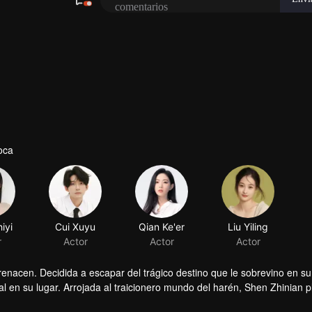
oca
nacen. Decidida a escapar del trágico destino que le sobrevino en su
ial en su lugar. Arrojada al traicionero mundo del harén, Shen Zhinian 
strategia. Su inteligencia pronto capta la atención del emperador Na