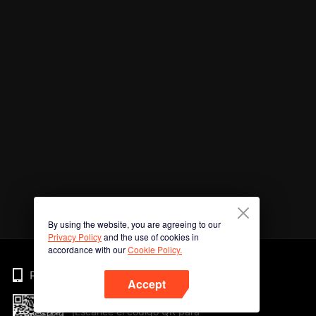
By using the website, you are agreeing to our
Privacy Policy
and the use of cookies in
accordance with our
Cookie Policy.
Phone
Accept
¡Escanee el código QR para