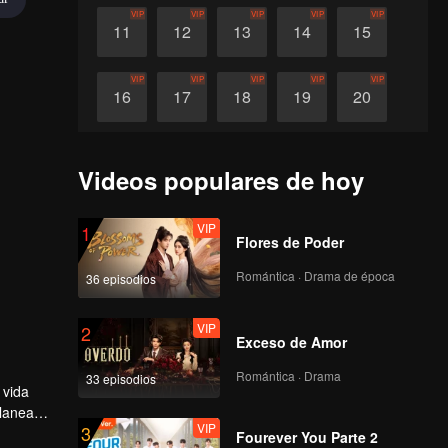
VIP
VIP
VIP
VIP
VIP
11
12
13
14
15
VIP
VIP
VIP
VIP
VIP
16
17
18
19
20
VIP
VIP
VIP
VIP
21
22
23
24
Videos populares de hoy
VIP
1
Flores de Poder
Romántica · Drama de época
36 episodios
VIP
2
Exceso de Amor
Romántica · Drama
33 episodios
 vida
planea
VIP
3
ngong
Fourever You Parte 2