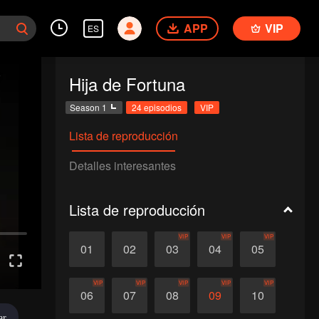
APP
VIP
ES
Hija de Fortuna
Season 1
24 episodios
VIP
Lista de reproducción
Detalles interesantes
Lista de reproducción
VIP
VIP
VIP
01
02
03
04
05
VIP
VIP
VIP
VIP
VIP
06
07
08
09
10