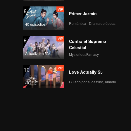
VIP
8
Primer Jazmín
Romántica · Drama de época
40 episodios
VIP
9
Contra el Supremo
Celestial
Actualizar a 534
MysteriousFantasy
VIP
10
Love Actually S5
Guiado por el destino, amado con el corazón.