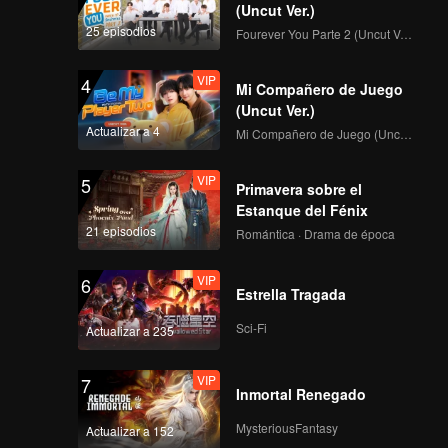
 la
(Uncut Ver.)
25 episodios
Fourever You Parte 2 (Uncut Ver.)
VIP
4
Mi Compañero de Juego
(Uncut Ver.)
Actualizar a 4
Mi Compañero de Juego (Uncut Ver.)
VIP
5
Primavera sobre el
Estanque del Fénix
21 episodios
Romántica · Drama de época
VIP
6
Estrella Tragada
Sci-Fi
Actualizar a 235
VIP
7
Inmortal Renegado
MysteriousFantasy
Actualizar a 152