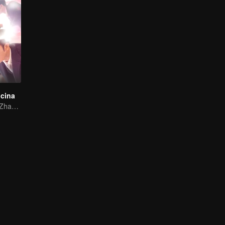
ocina
Lin Yushen and Zhao Lusi's sweet love story with food.