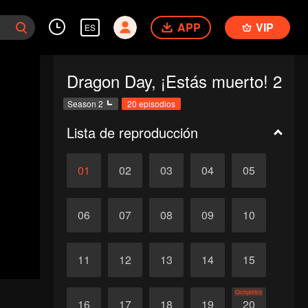
APP
VIP
ES
Dragon Day, ¡Estás muerto! 2
Season 2
20 episodios
Lista de reproducción
01
02
03
04
05
06
07
08
09
10
11
12
13
14
15
Completos
16
17
18
19
20