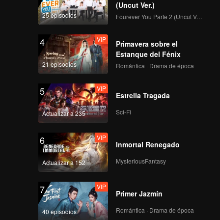
geniosa.
(Uncut Ver.)
25 episodios
Fourever You Parte 2 (Uncut Ver.)
VIP
4
Primavera sobre el
Estanque del Fénix
21 episodios
Romántica · Drama de época
VIP
5
Estrella Tragada
Sci-Fi
Actualizar a 235
VIP
6
Inmortal Renegado
MysteriousFantasy
Actualizar a 152
VIP
7
Primer Jazmín
Romántica · Drama de época
40 episodios