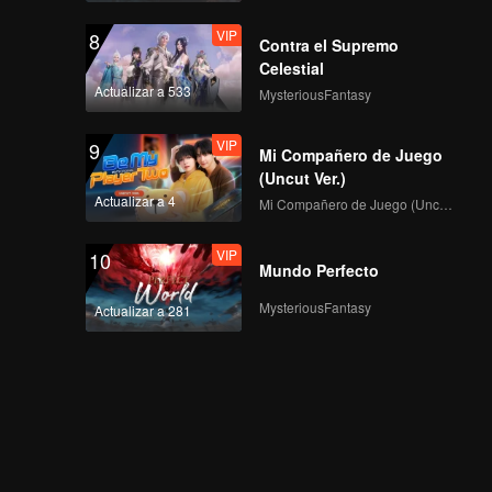
VIP
8
Contra el Supremo
Celestial
Actualizar a 533
MysteriousFantasy
VIP
9
Mi Compañero de Juego
(Uncut Ver.)
Actualizar a 4
Mi Compañero de Juego (Uncut Ver.)
VIP
10
Mundo Perfecto
MysteriousFantasy
Actualizar a 281