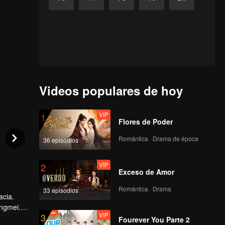
Videos populares de hoy
VIP
1
Flores de Poder
Romántica · Drama de época
36 episodios
VIP
2
Exceso de Amor
Romántica · Drama
33 episodios
acia.
ingmei.
VIP
3
mente la
Fourever You Parte 2