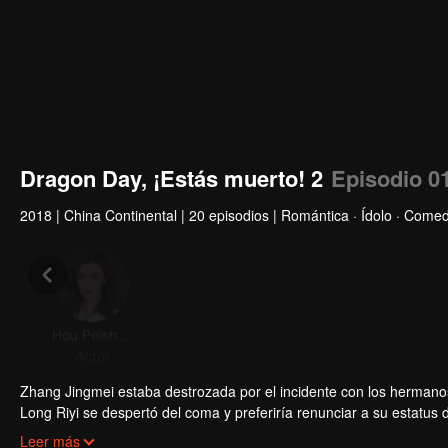
Dragon Day, ¡Estás muerto! 2
Episodio 0
2018
|
China Continental
|
20 episodios
|
Romántica · Ídolo · Comed
Hou Peishan
Qiu Henan
Wei Zheming
Shi Xu
Actor
Actor
Actor
Act
Zhang Jingmei estaba destrozada por el incidente con los hermanos 
Long Riyi se despertó del coma y preferiría renunciar a su estatus d
Pero la vida de una persona ordinaria no es tan simple como Long 
Leer más