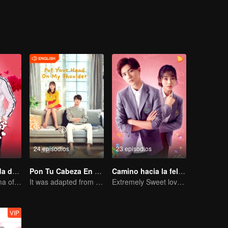
o de la familia. También apareció una fan, Luo Yangyang, una chica in
24 episodios
23 episodios
Enemiguita linda de Maestro Diablo
Pon Tu Cabeza En Mi Hombro
Camino hacia la felicidad del Diablo y su Enemiguita
Sweet love Drama of Overbearing Gen Z Boss
It was adapted from the same series of novels as "A Love so Beautiful"
Extremely Sweet love of Overbearing Boss
VIP