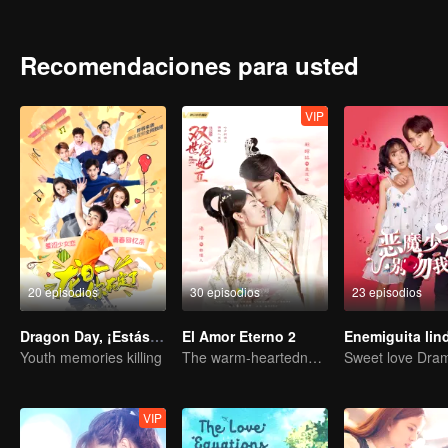
guerra a Long Riyi y comenzó a competir por el estatus de hereder
La vida de ellos no puede ser pacífica de nuevo.
Recomendaciones para usted
VIP
20 episodios
30 episodios
23 episodios
Dragon Day, ¡Estás muerto!
El Amor Eterno 2
Youth memories killing
The warm-heartedness Couple are so sweet
VIP