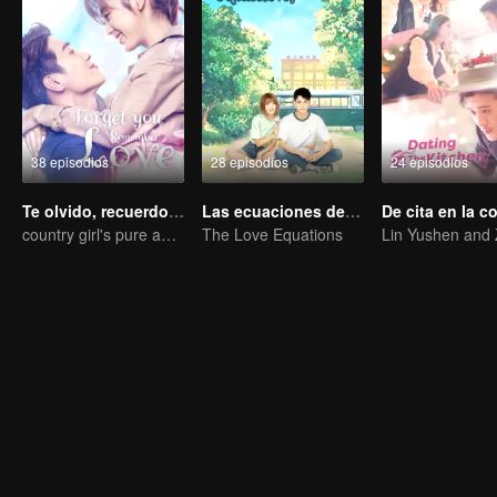
38 episodios
28 episodios
24 episodios
Te olvido, recuerdo el amor
Las ecuaciones del amor
De cita en la c
country girl's pure and fresh love
The Love Equations