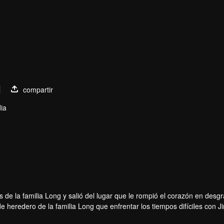
1
compartir
ia
ejing
Huang Qianshuo
Jaster
Zhang Keyuan
or
Actor
Actor
Actor
de la familia Long y salió del lugar que le rompió el corazón en desgr
e heredero de la familia Long que enfrentar los tiempos difíciles con J
pensaba. Después de regresar del desastre, Long Haiyi declaró oficial