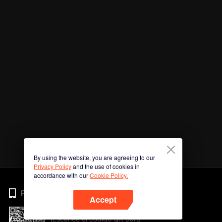
By using the website, you are agreeing to our
Privacy Policy
and the use of cookies in
accordance with our
Cookie Policy.
Phone
Accept
¡Escanee el código QR para