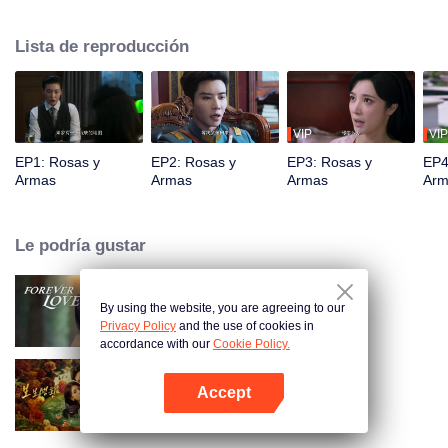
inesperadamente se reencuentra con su antiguo amante, Qin Kewen, de
quien se separó hace tres años. Su misión enfrenta repetidos obstáculos
Lista de reproducción
cuando Qin Kewen regresa con un voto de venganza, decidido a exponer a
Wen Yunong como un fraude amoroso. A pesar de su postura adversaria,
sus emociones se profundizan con cada encuentro.
VIP
VIP
EP1: Rosas y
EP2: Rosas y
EP3: Rosas y
EP4
Armas
Armas
Armas
Arm
Le podría gustar
By using the website, you are agreeing to our
Amor Eterno
Privacy Policy
and the use of cookies in
accordance with our
Cookie Policy.
Accept
Amor peligroso
Abrir App