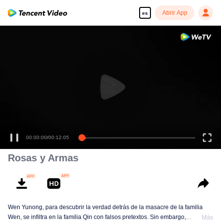
Abrir App
es
00:00:00
/
00:12:05
Rosas y Armas
Wen Yunong, para descubrir la verdad detrás de la masacre de la familia
Wen, se infiltra en la familia Qin con falsos pretextos. Sin embargo,
Más