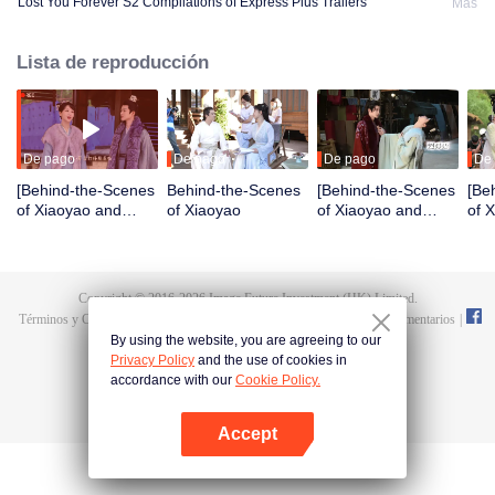
Lost You Forever S2 Compilations of Express Plus Trailers
Más
Lista de reproducción
De pago
De pago
De pago
De
[Behind-the-Scenes
Behind-the-Scenes
[Behind-the-Scenes
[Be
of Xiaoyao and
of Xiaoyao
of Xiaoyao and
of 
Xuan] Xiaoyao and
Jing] Xiaoyao feels
Jin
Xuan support each
Fangfeng Bei's
con
other.
heartbeat.
for 
Copyright © 2016-
2026
Image Future Investment (HK) Limited.
Términos y Condiciones
|
Declaracion de privacidad
|
Cookie Policy
|
Comentarios
|
@
TencentVideo
By using the website, you are agreeing to our
Privacy Policy
and the use of cookies in
accordance with our
Cookie Policy.
Accept
Abrir App