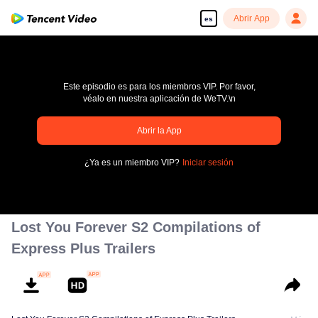
Abrir App
es
Este episodio es para los miembros VIP. Por favor,
véalo en nuestra aplicación de WeTV.\n
Abrir la App
Disfruta de series en alta definición y sin interrupciones
¿Ya es un miembro VIP?
Iniciar sesión
00:00:00
/
00:00:00
Lost You Forever S2 Compilations of
Express Plus Trailers