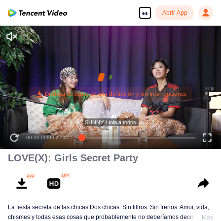
Abrir App
es
SUNNY: Hola a todos.
00:00:00
/
00:27:47
LOVE(X): Girls Secret Party
La fiesta secreta de las chicas Dos chicas. Sin filtros. Sin frenos. Amor, vida,
chismes y todas esas cosas que probablemente no deberíamos decir... pero
Más