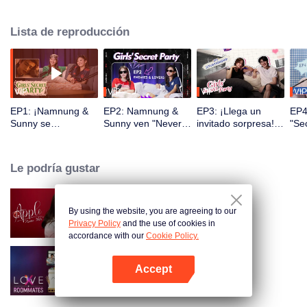
que, sin duda, diremos. Caótico. Divertido. Demasiado real. A veces con
invitados sorpresa. Siempre lleno de sorpresas. Las chicas solo quieren
Lista de reproducción
divertirse
VIP
VIP
VIP
VIP
EP1: ¡Namnung &
EP2: Namnung &
EP3: ¡Llega un
EP4
Sunny se
Sunny ven "Never
invitado sorpresa!
"Se
reencuentran!
Forget Your Enemy"
¿Qué chispas
Na
¡Acompáñanos a
de manera
creará la dupla
ver "Pursuit of
inmersiva, ¡sus
Namnung & Kong?
Le podría gustar
Jade"!
reacciones son
demasiado reales!
By using the website, you are agreeing to our
Apple My Love
Privacy Policy
and the use of cookies in
accordance with our
Cookie Policy.
Accept
LOVE(X): Roommates
Abrir App