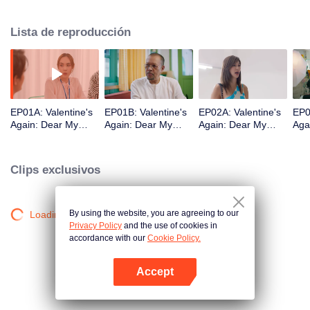
Pero Pornwi tiene que elegir a alguien o nunca tendrá la oportunidad de
encontrar su amor.
Lista de reproducción
EP01A: Valentine's
EP01B: Valentine's
EP02A: Valentine's
EP0
Again: Dear My
Again: Dear My
Again: Dear My
Aga
Magical Love
Magical Love
Magical Love
Mag
Clips exclusivos
By using the website, you are agreeing to our
Loading…
Privacy Policy
and the use of cookies in
accordance with our
Cookie Policy.
Accept
Abrir App