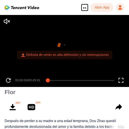
Abrir App
es
Disfruta de series en alta definición y sin interrupciones
00:00:00
/
00:45:01
Flor
Después de perder a su madre a una edad temprana, Dou Zhao quedó
profundamente desilusionada del amor y la familia debido a los trastornos y
Más