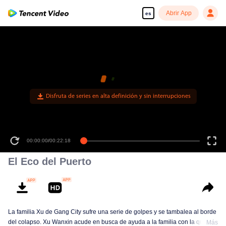
Abrir App
es
Disfruta de series en alta definición y sin interrupciones
00:00:00
/
00:22:18
El Eco del Puerto
La familia Xu de Gang City sufre una serie de golpes y se tambalea al borde
del colapso. Xu Wanxin acude en busca de ayuda a la familia con la que
Más