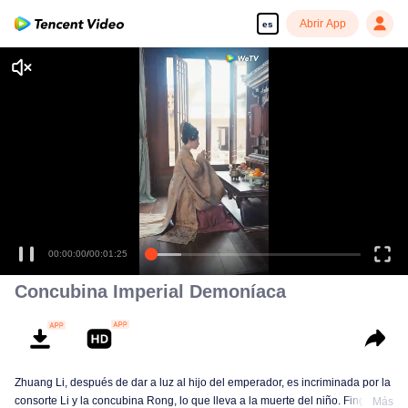
Abrir App
es
Disfruta de series en alta definición y sin interrupciones
00:00:00
/
00:01:25
Concubina Imperial Demoníaca
Zhuang Li, después de dar a luz al hijo del emperador, es incriminada por la
consorte Li y la concubina Rong, lo que lleva a la muerte del niño. Fingiendo
Más