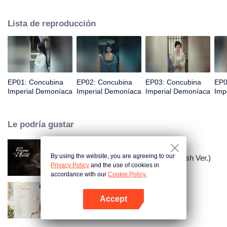
estar loca, perfecciona sus habilidades y recupera el favor, exponiendo
gradualmente los planes de sus enemigos y asegurando su castigo. Al
Lista de reproducción
descubrir que la emperatriz es la verdadera culpable, toma represalias
astutamente, lo que lleva a la caída de la emperatriz. Zhuang Li finalmente
se convierte en la emperatriz viuda, guiando a su joven hijo para ascender
al trono.
EP01: Concubina
EP02: Concubina
EP03: Concubina
EP0
Imperial Demoníaca
Imperial Demoníaca
Imperial Demoníaca
Imp
Le podría gustar
By using the website, you are agreeing to our
El Prisionero de la Belleza (English Ver.)
Privacy Policy
and the use of cookies in
accordance with our
Cookie Policy.
Accept
Estar contigo
Abrir App