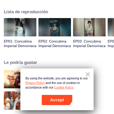
estar loca, perfecciona sus habilidades y recupera el favor, exponiendo
gradualmente los planes de sus enemigos y asegurando su castigo. Al
Lista de reproducción
descubrir que la emperatriz es la verdadera culpable, toma represalias
astutamente, lo que lleva a la caída de la emperatriz. Zhuang Li finalmente
se convierte en la emperatriz viuda, guiando a su joven hijo para ascender
al trono.
EP01: Concubina
EP02: Concubina
EP03: Concubina
EP0
Imperial Demoníaca
Imperial Demoníaca
Imperial Demoníaca
Imp
Le podría gustar
By using the website, you are agreeing to our
Llega el dinero
Privacy Policy
and the use of cookies in
accordance with our
Cookie Policy.
Accept
La jugada del palacio
Abrir App