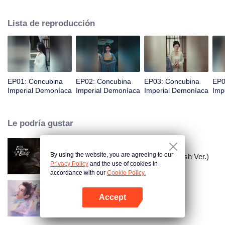
estar loca, perfecciona sus habilidades y recupera el favor, exponiendo
gradualmente los planes de sus enemigos y asegurando su castigo. Al
Lista de reproducción
descubrir que la emperatriz es la verdadera culpable, toma represalias
astutamente, lo que lleva a la caída de la emperatriz. Zhuang Li finalmente
se convierte en la emperatriz viuda, guiando a su joven hijo para ascender
al trono.
EP01: Concubina
EP02: Concubina
EP03: Concubina
EP0
Imperial Demoníaca
Imperial Demoníaca
Imperial Demoníaca
Imp
Le podría gustar
By using the website, you are agreeing to our
El Prisionero de la Belleza (English Ver.)
Privacy Policy
and the use of cookies in
accordance with our
Cookie Policy.
Accept
Deliberaciones del Amor
Abrir App