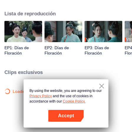
la difunta princesa, se vio envuelta en una lucha de poder entre los hijos del
príncipe. Terminó como concubina del tercer hijo, He Lianxin. Inicialmente,
Lista de reproducción
Qinglian intentó escapar, pero cuando experimentó una serie de eventos
con Lianxin, su compasión por la gente la conmovió. Como resultado, ella
estaba decidida a permanecer a su lado y ayudarlo a realizar sus
ambiciones.
VIP
VIP
EP1: Días de
EP2: Días de
EP3: Días de
EP4
Floración
Floración
Floración
Flo
Clips exclusivos
By using the website, you are agreeing to our
Loading…
Privacy Policy
and the use of cookies in
accordance with our
Cookie Policy.
Accept
Abrir App