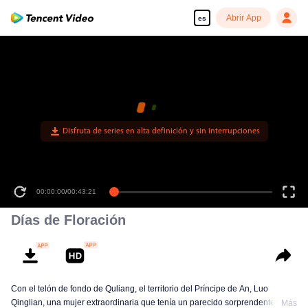
Abrir App
es
Disfruta de series en alta definición y sin interrupciones
00:00:00
/
00:43:21
Días de Floración
Con el telón de fondo de Quliang, el territorio del Príncipe de An, Luo
Qinglian, una mujer extraordinaria que tenía un parecido sorprendente con
Más