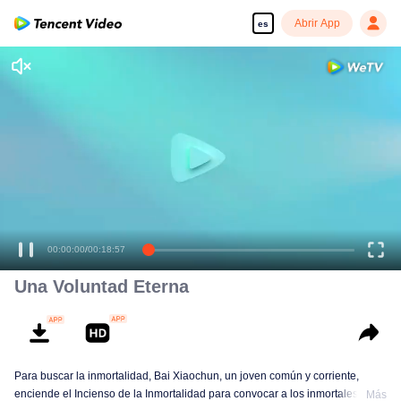
Abrir App
es
Disfruta de series en alta definición y sin interrupciones
00:00:00
/
00:18:57
Una Voluntad Eterna
Para buscar la inmortalidad, Bai Xiaochun, un joven común y corriente,
enciende el Incienso de la Inmortalidad para convocar a los inmortales. Pero
Más