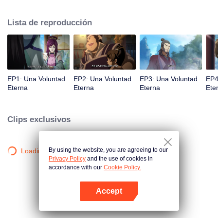
la iluminación lo golpea muchas veces hasta que conoce al Guía, el Maestro
Li Qinghou... Un anime chino bien hecho sobre el cultivo de la inmortalidad
Lista de reproducción
con numerosas tramas divertidas. Ven a verlo para llenar tu verano de
alegría.
EP1: Una Voluntad
EP2: Una Voluntad
EP3: Una Voluntad
EP4
Eterna
Eterna
Eterna
Ete
Clips exclusivos
By using the website, you are agreeing to our
Loading…
Privacy Policy
and the use of cookies in
accordance with our
Cookie Policy.
Accept
Abrir App