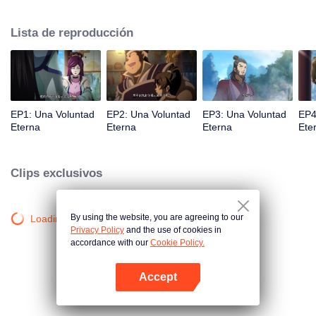
la iluminación lo golpea muchas veces hasta que conoce al Guía, el Maestro
Li Qinghou... Un anime chino bien hecho sobre el cultivo de la inmortalidad
Lista de reproducción
con numerosas tramas divertidas. Ven a verlo para llenar tu verano de
alegría.
EP1: Una Voluntad
EP2: Una Voluntad
EP3: Una Voluntad
EP4
Eterna
Eterna
Eterna
Ete
Clips exclusivos
By using the website, you are agreeing to our
Loading…
Privacy Policy
and the use of cookies in
accordance with our
Cookie Policy.
Accept
Abrir App