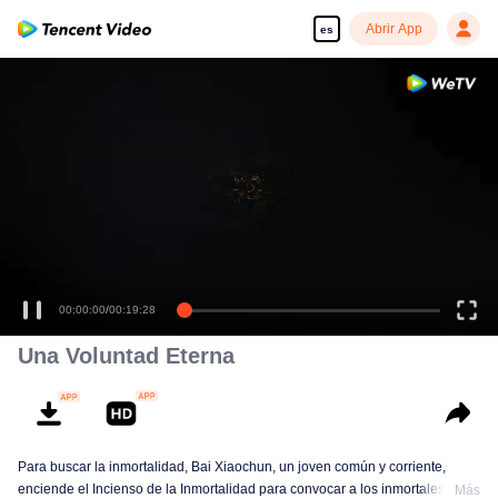
Abrir App
es
Una Voluntad Eterna
Para buscar la inmortalidad, Bai Xiaochun, un joven común y corriente,
enciende el Incienso de la Inmortalidad para convocar a los inmortales. Pero
Más