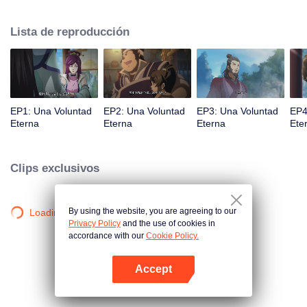
la iluminación lo golpea muchas veces hasta que conoce al Guía, el Maestro
Li Qinghou... Un anime chino bien hecho sobre el cultivo de la inmortalidad
Lista de reproducción
con numerosas tramas divertidas. Ven a verlo para llenar tu verano de
alegría.
EP1: Una Voluntad
EP2: Una Voluntad
EP3: Una Voluntad
EP4
Eterna
Eterna
Eterna
Ete
Clips exclusivos
By using the website, you are agreeing to our
Loading…
Privacy Policy
and the use of cookies in
accordance with our
Cookie Policy.
Accept
Abrir App