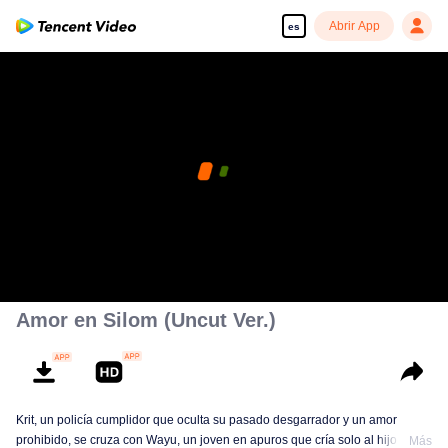
Abrir App
es
Amor en Silom (Uncut Ver.)
Krit, un policía cumplidor que oculta su pasado desgarrador y un amor
prohibido, se cruza con Wayu, un joven en apuros que cría solo al hijo de su
Más