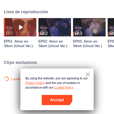
hermana mientras trabaja como anfitrión. Lo que comienza como un acto de
rescate se convierte en una conexión sanadora, donde dos almas heridas
Lista de reproducción
encuentran consuelo y amor mutuamente.
VIP
VIP
VIP
EP01: Amor en
EP02: Amor en
EP03: Amor en
EP0
Silom (Uncut Ver.)
Silom (Uncut Ver.)
Silom (Uncut Ver.)
Sil
Clips exclusivos
By using the website, you are agreeing to our
Loading…
Privacy Policy
and the use of cookies in
accordance with our
Cookie Policy.
Accept
Abrir App