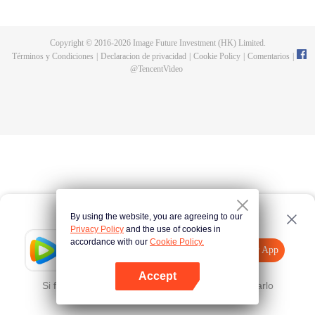
protagonista Luo Feng fue heredado por el propietario de Meteorite y se
convirtió en uno de los tres más fuertes en la tierra. Perdió su cuerpo
después de una batalla con el gigante devorador de estrellas y se convirtió
Copyright © 2016-
2026
Image Future Investment (HK) Limited.
en una bestia devoradora de estrellas, crió un clon humano en el cuerpo
Términos y Condiciones
|
Declaracion de privacidad
|
Cookie Policy
|
Comentarios
|
interior. Después, salió de la tierra hacia el universo.
@
TencentVideo
By using the website, you are agreeing to our
Privacy Policy
and the use of cookies in
accordance with our
Cookie Policy.
Tencent Video
Abrir App
Mira más contenido
Accept
Si falla, por favor
Haz clic aquí
y vuelve a intentarlo
Abrir App