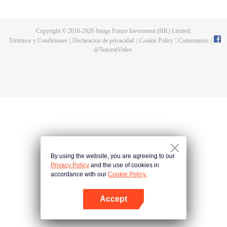
protagonista Luo Feng fue heredado por el propietario de Meteorite y se
convirtió en uno de los tres más fuertes en la tierra. Perdió su cuerpo
después de una batalla con el gigante devorador de estrellas y se convirtió
Copyright © 2016-
2026
Image Future Investment (HK) Limited.
en una bestia devoradora de estrellas, crió un clon humano en el cuerpo
Términos y Condiciones
|
Declaracion de privacidad
|
Cookie Policy
|
Comentarios
|
interior. Después, salió de la tierra hacia el universo.
@
TencentVideo
By using the website, you are agreeing to our
Privacy Policy
and the use of cookies in
accordance with our
Cookie Policy.
Accept
Abrir App