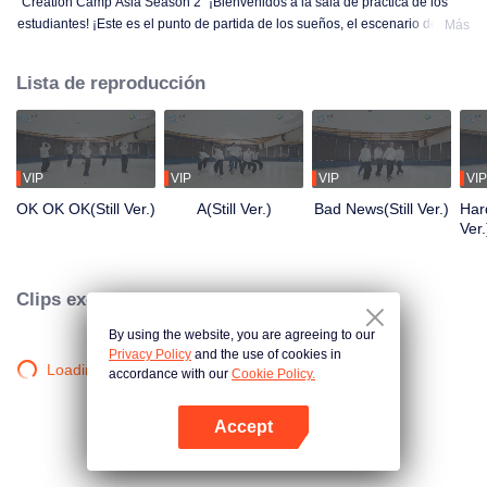
"Creation Camp Asia Season 2" ¡Bienvenidos a la sala de práctica de los
estudiantes! ¡Este es el punto de partida de los sueños, el escenario donde
Más
el sudor y la luz se entrelazan! Los estudiantes están practicando con todas
sus fuerzas solo por el momento de brillar en el escenario. Desde temprano
Lista de reproducción
en la mañana hasta tarde en la noche, desde la falta de familiaridad hasta el
dominio, cada paso es una transformación. ¿Quieres conocer sus historias
en la sala de práctica?
VIP
VIP
VIP
VIP
OK OK OK(Still Ver.)
A(Still Ver.)
Bad News(Still Ver.)
Hard
Ver.
Clips exclusivos
By using the website, you are agreeing to our
Privacy Policy
and the use of cookies in
Loading…
accordance with our
Cookie Policy.
Accept
Abrir App