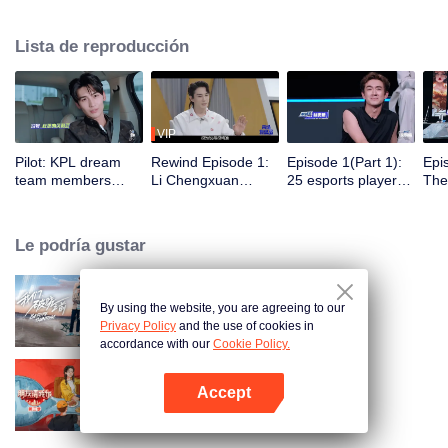
los deportes electrónicos se unirán a cinco clubes profesionales de deportes
electrónicos y participarán en entrenamientos, competencias y actividades
Lista de reproducción
diarias del club. Bajo la guía de los mejores jugadores, un grupo de
celebridades ganará el campeonato en el primer torneo All-Star Star
Tournament.
VIP
Pilot: KPL dream
Rewind Episode 1:
Episode 1(Part 1):
Epi
team members
Li Chengxuan
25 esports players
The 
unite. 25 new
reveals he was
start the re-
tea
esports players face
diagnosed with
evaluation test.
Tee
their first test!
depression after
Who will top the red
join
Le podría gustar
being a "full-Time
and black lists?
dad"
By using the website, you are agreeing to our
Before Sunrise
Privacy Policy
and the use of cookies in
accordance with our
Cookie Policy.
Accept
Una Reunión de Sabores S3
Abrir App