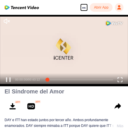
Abrir App
es
Disfruta de series en alta definición y sin interrupciones
00:00:00
/
00:43:12
El Síndrome del Amor
DAY e ITT han estado juntos por tercer año. Ambos profundamente
enamorados. DAY siempre mimaba a ITT porque DAY quiere que ITT sienta
Más