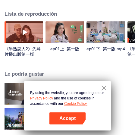
圈、工作圈、生活圈，最终呈现出不同的社交关系与情感发展。
Lista de reproducción
VIP
《半熟恋人2》先导
ep01上_第一版
ep01下_第一版.mp4
《
片播出版第一版
第
版.
Le podría gustar
By using the website, you are agreeing to our
Love actually
Privacy Policy
and the use of cookies in
accordance with our
Cookie Policy.
Accept
Vivir y Amar Temporada 2
Abrir App