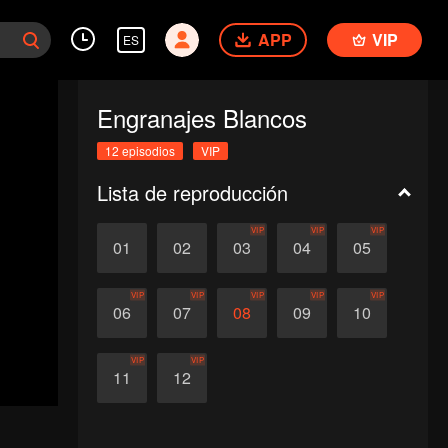
APP
VIP
ES
Engranajes Blancos
12 episodios
VIP
Lista de reproducción
VIP
VIP
VIP
01
02
03
04
05
VIP
VIP
VIP
VIP
VIP
06
07
08
09
10
VIP
VIP
11
12