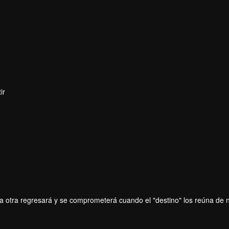
ir
Pattadon Janngeon
Napat Patcharachavalit
Chayakorn Jutamat
r
Actor
Actor
la otra regresará y se comprometerá cuando el "destino" los reúna de 