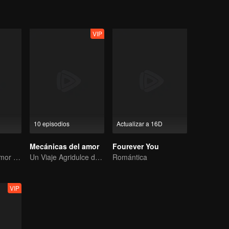
VIP
10 episodios
Actualizar a 16D
Mecánicas del amor
Fourever You
Un Cuento de Amor Romántico
Un Viaje Agridulce de Amor
Romántica
VIP