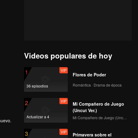
Videos populares de hoy
VIP
1
Flores de Poder
Romántica · Drama de época
36 episodios
VIP
2
Mi Compañero de Juego
(Uncut Ver.)
Actualizar a 4
Mi Compañero de Juego (Uncut Ver.)
nuevo.
VIP
3
Primavera sobre el