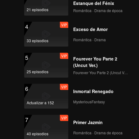
Estanque del Fénix
21 episodios
Romántica · Drama de época
VIP
4
Exceso de Amor
Romántica · Drama
33 episodios
VIP
5
Fourever You Parte 2
(Uncut Ver.)
25 episodios
Fourever You Parte 2 (Uncut Ver.)
VIP
6
Inmortal Renegado
MysteriousFantasy
Actualizar a 152
VIP
7
Primer Jazmín
Romántica · Drama de época
40 episodios