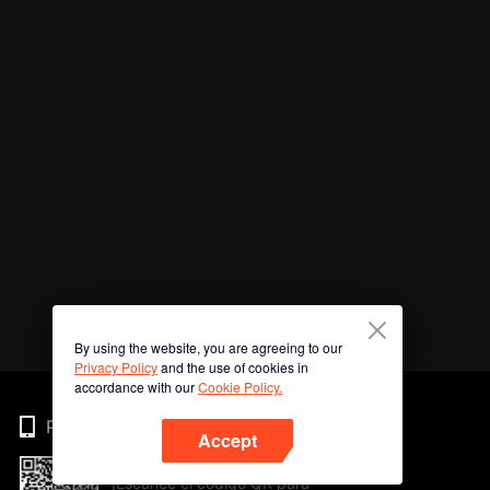
By using the website, you are agreeing to our
Privacy Policy
and the use of cookies in
accordance with our
Cookie Policy.
Phone
Accept
¡Escanee el código QR para