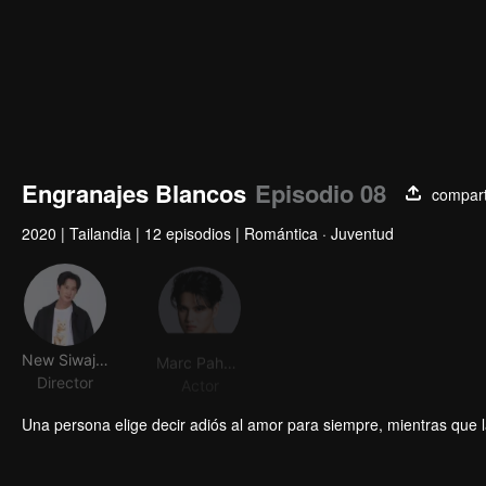
Engranajes Blancos
Episodio 08
compart
2020
|
Tailandia
|
12 episodios
|
Romántica · Juventud
New Siwaj Sawatmaneekul
Marc Pahun Jiyacharoen
Pawin Kulkaranyawich
Director
Actor
Actor
Acto
Una persona elige decir adiós al amor para siempre, mientras que 