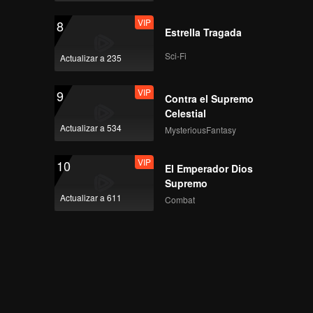
VIP
8
Estrella Tragada
Sci-Fi
Actualizar a 235
VIP
9
Contra el Supremo
Celestial
Actualizar a 534
MysteriousFantasy
VIP
10
El Emperador Dios
Supremo
Actualizar a 611
Combat