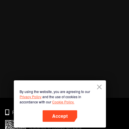
By using the website, you are agreeing to our
Privacy Policy
and the use of cookies in
accordance with our
Cookie Policy.
Phone
Accept
¡Escanee el código QR para