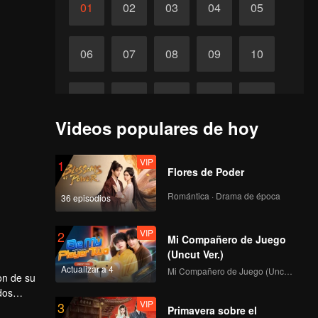
01
02
03
04
05
06
07
08
09
10
11
12
13
14
15
Videos populares de hoy
16
17
18
19
20
VIP
1
Flores de Poder
21
22
23
24
25
Romántica · Drama de época
36 episodios
Completos
VIP
2
26
27
28
29
30
Mi Compañero de Juego
(Uncut Ver.)
Actualizar a 4
Mi Compañero de Juego (Uncut Ver.)
on de su
dos
VIP
3
Primavera sobre el