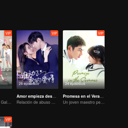
VIP
VIP
VIP
26 episodios
24 episodios
Amor empieza después del divorcio
Promesa en el Verano
Presiden Wanita Galak Menggoda Anak Muda Sombong
Relación de abuso mutuo: difícil de romper.
Un joven maestro peculiar se enamora de una chica enérgica
VIP