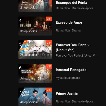
Estanque del Fénix
21 episodios
Romántica · Drama de época
VIP
4
Exceso de Amor
Romántica · Drama
33 episodios
VIP
5
Fourever You Parte 2
(Uncut Ver.)
25 episodios
Fourever You Parte 2 (Uncut Ver.)
VIP
6
Inmortal Renegado
MysteriousFantasy
Actualizar a 152
VIP
7
Primer Jazmín
Romántica · Drama de época
40 episodios