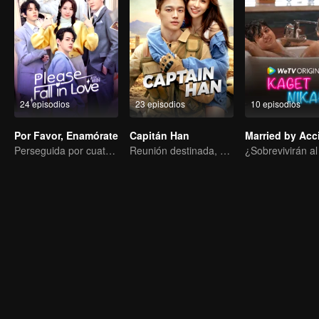
24 episodios
23 episodios
10 episodios
Por Favor, Enamórate
Capitán Han
Married by Acc
Perseguida por cuatro, debes elegir uno
Reunión destinada, amor en la selva tropical