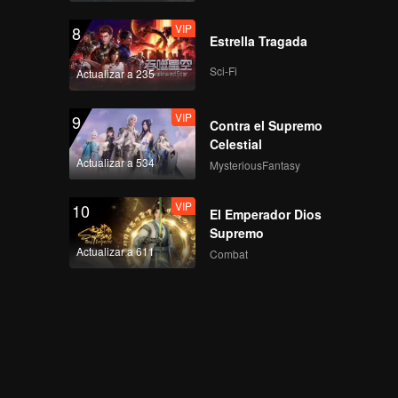
VIP
8
Estrella Tragada
Sci-Fi
Actualizar a 235
VIP
9
Contra el Supremo
Celestial
Actualizar a 534
MysteriousFantasy
VIP
10
El Emperador Dios
Supremo
Actualizar a 611
Combat