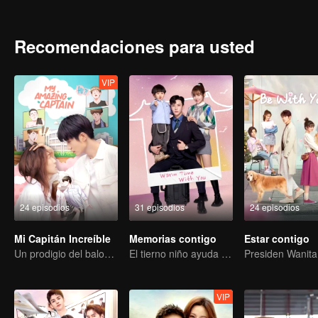
Recomendaciones para usted
VIP
24 episodios
31 episodios
24 episodios
Mi Capitán Increíble
Memorias contigo
Estar contigo
Un prodigio del baloncesto en busca del amor verdadero
El tierno niño ayuda a que sus falsos padres conviertan la farsa en realidad
VIP