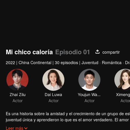
Mi chico caloría
Episodio 01
compartir
2022
|
China Continental
|
30 episodios
|
Juventud · Romántica · D
Zhai Zilu
Dai Luwa
Youjun Wang
Ximeng
Actor
Actor
Actor
Acto
Es una historia sobre la amistad y el crecimiento de un grupo de est
juventud única y aprendieron lo que es el amor verdadero. El amor 
almas interesantes como la forma en que Marte golpeó la Tierra.
Leer más