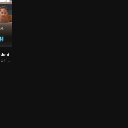
ident
¿Sobrevivirán al Ultimátum Matrimonial?